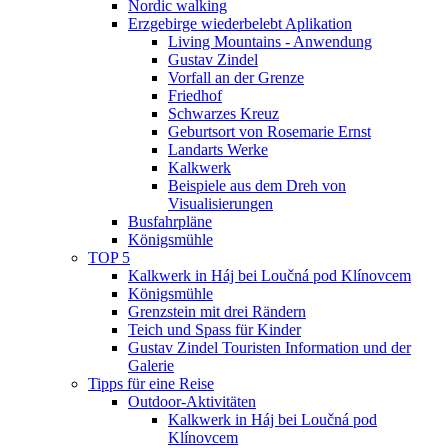
Nordic walking
Erzgebirge wiederbelebt Aplikation
Living Mountains - Anwendung
Gustav Zindel
Vorfall an der Grenze
Friedhof
Schwarzes Kreuz
Geburtsort von Rosemarie Ernst
Landarts Werke
Kalkwerk
Beispiele aus dem Dreh von
Visualisierungen
Busfahrpläne
Königsmühle
TOP 5
Kalkwerk in Háj bei Loučná pod Klínovcem
Königsmühle
Grenzstein mit drei Rändern
Teich und Spass für Kinder
Gustav Zindel Touristen Information und der
Galerie
Tipps für eine Reise
Outdoor-Aktivitäten
Kalkwerk in Háj bei Loučná pod
Klínovcem