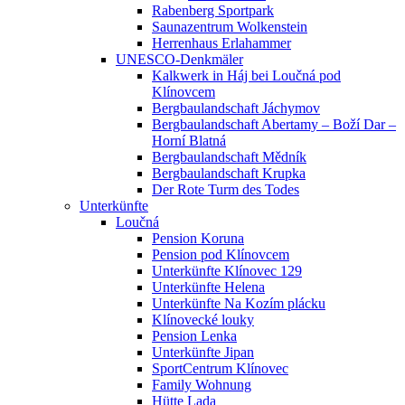
Rabenberg Sportpark
Saunazentrum Wolkenstein
Herrenhaus Erlahammer
UNESCO-Denkmäler
Kalkwerk in Háj bei Loučná pod
Klínovcem
Bergbaulandschaft Jáchymov
Bergbaulandschaft Abertamy – Boží Dar –
Horní Blatná
Bergbaulandschaft Mědník
Bergbaulandschaft Krupka
Der Rote Turm des Todes
Unterkünfte
Loučná
Pension Koruna
Pension pod Klínovcem
Unterkünfte Klínovec 129
Unterkünfte Helena
Unterkünfte Na Kozím plácku
Klínovecké louky
Pension Lenka
Unterkünfte Jipan
SportCentrum Klínovec
Family Wohnung
Hütte Lada