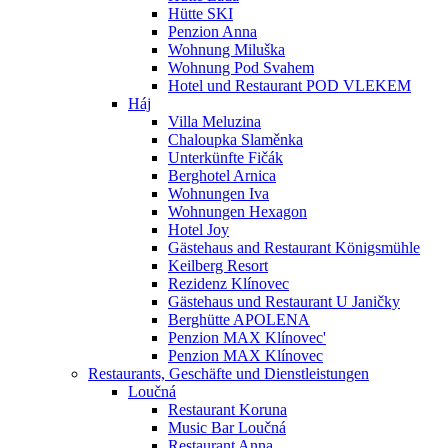
Hütte SKI
Penzion Anna
Wohnung Miluška
Wohnung Pod Svahem
Hotel und Restaurant POD VLEKEM
Háj
Villa Meluzina
Chaloupka Slaměnka
Unterkünfte Fičák
Berghotel Arnica
Wohnungen Iva
Wohnungen Hexagon
Hotel Joy
Gästehaus and Restaurant Königsmühle
Keilberg Resort
Rezidenz Klínovec
Gästehaus und Restaurant U Janičky
Berghütte APOLENA
Penzion MAX Klínovec'
Penzion MAX Klínovec
Restaurants, Geschäfte und Dienstleistungen
Loučná
Restaurant Koruna
Music Bar Loučná
Restaurant Anna