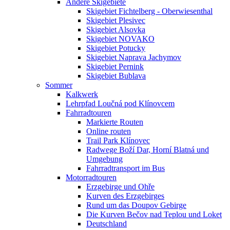
Andere Skigebiete
Skigebiet Fichtelberg - Oberwiesenthal
Skigebiet Plesivec
Skigebiet Alsovka
Skigebiet NOVAKO
Skigebiet Potucky
Skigebiet Naprava Jachymov
Skigebiet Pernink
Skigebiet Bublava
Sommer
Kalkwerk
Lehrpfad Loučná pod Klínovcem
Fahrradtouren
Markierte Routen
Online routen
Trail Park Klínovec
Radwege Boží Dar, Horní Blatná und
Umgebung
Fahrradtransport im Bus
Motorradtouren
Erzgebirge und Ohře
Kurven des Erzgebirges
Rund um das Doupov Gebirge
Die Kurven Bečov nad Teplou und Loket
Deutschland