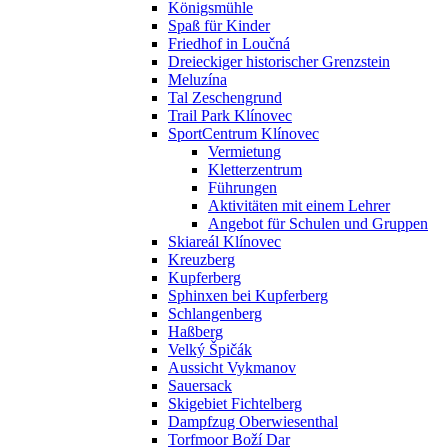
Königsmühle
Spaß für Kinder
Friedhof in Loučná
Dreieckiger historischer Grenzstein
Meluzína
Tal Zeschengrund
Trail Park Klínovec
SportCentrum Klínovec
Vermietung
Kletterzentrum
Führungen
Aktivitäten mit einem Lehrer
Angebot für Schulen und Gruppen
Skiareál Klínovec
Kreuzberg
Kupferberg
Sphinxen bei Kupferberg
Schlangenberg
Haßberg
Velký Špičák
Aussicht Vykmanov
Sauersack
Skigebiet Fichtelberg
Dampfzug Oberwiesenthal
Torfmoor Boží Dar