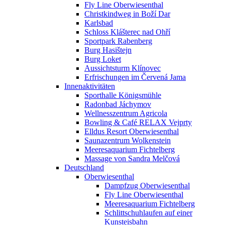
Fly Line Oberwiesenthal
Christkindweg in Boží Dar
Karlsbad
Schloss Klášterec nad Ohří
Sportpark Rabenberg
Burg Hasištejn
Burg Loket
Aussichtsturm Klínovec
Erfrischungen im Červená Jama
Innenaktivitäten
Sporthalle Königsmühle
Radonbad Jáchymov
Wellnesszentrum Agricola
Bowling & Café RELAX Vejprty
Elldus Resort Oberwiesenthal
Saunazentrum Wolkenstein
Meeresaquarium Fichtelberg
Massage von Sandra Melčová
Deutschland
Oberwiesenthal
Dampfzug Oberwiesenthal
Fly Line Oberwiesenthal
Meeresaquarium Fichtelberg
Schlittschuhlaufen auf einer
Kunsteisbahn