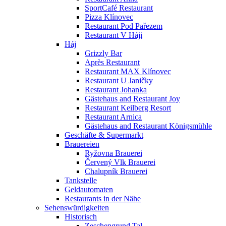
SportCafé Restaurant
Pizza Klínovec
Restaurant Pod Pařezem
Restaurant V Háji
Háj
Grizzly Bar
Après Restaurant
Restaurant MAX Klínovec
Restaurant U Janičky
Restaurant Johanka
Gästehaus and Restaurant Joy
Restaurant Keilberg Resort
Restaurant Arnica
Gästehaus and Restaurant Königsmühle
Geschäfte & Supermarkt
Brauereien
Ryžovna Brauerei
Červený Vlk Brauerei
Chalupník Brauerei
Tankstelle
Geldautomaten
Restaurants in der Nähe
Sehenswürdigkeiten
Historisch
Zeschengrund Tal