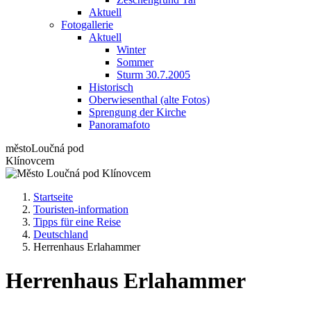
Aktuell
Fotogallerie
Aktuell
Winter
Sommer
Sturm 30.7.2005
Historisch
Oberwiesenthal (alte Fotos)
Sprengung der Kirche
Panoramafoto
město
Loučná pod
Klínovcem
Startseite
Touristen-information
Tipps für eine Reise
Deutschland
Herrenhaus Erlahammer
Herrenhaus Erlahammer