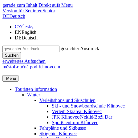
gerade zum Inhalt
Direkt aufs Menu
Version für Senioren
Senior
DE
Deutsch
CZ
Česky
EN
English
DE
Deutsch
gesuchter Ausdruck
Suchen
erweitertes Aufsuchen
město
Loučná pod Klínovcem
Menu
Touristen-information
Winter
Verleihshops und Skischulen
Ski - und Snowboardschule Klínovec
Verleih Skiareal Klínovec
JPK Klínovec⁄Neklid⁄Boží Dar
SportCentrum Klínovec
Fahrpläne und Skibusse
Skigebiet Klínovec