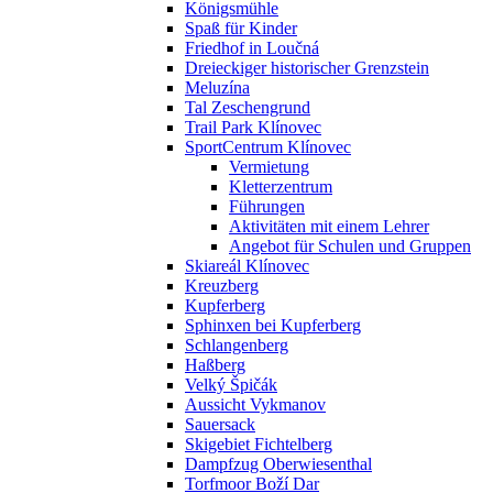
Königsmühle
Spaß für Kinder
Friedhof in Loučná
Dreieckiger historischer Grenzstein
Meluzína
Tal Zeschengrund
Trail Park Klínovec
SportCentrum Klínovec
Vermietung
Kletterzentrum
Führungen
Aktivitäten mit einem Lehrer
Angebot für Schulen und Gruppen
Skiareál Klínovec
Kreuzberg
Kupferberg
Sphinxen bei Kupferberg
Schlangenberg
Haßberg
Velký Špičák
Aussicht Vykmanov
Sauersack
Skigebiet Fichtelberg
Dampfzug Oberwiesenthal
Torfmoor Boží Dar