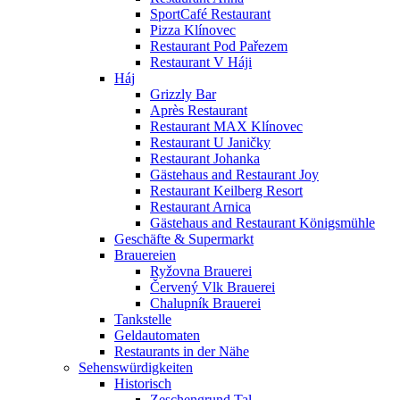
SportCafé Restaurant
Pizza Klínovec
Restaurant Pod Pařezem
Restaurant V Háji
Háj
Grizzly Bar
Après Restaurant
Restaurant MAX Klínovec
Restaurant U Janičky
Restaurant Johanka
Gästehaus and Restaurant Joy
Restaurant Keilberg Resort
Restaurant Arnica
Gästehaus and Restaurant Königsmühle
Geschäfte & Supermarkt
Brauereien
Ryžovna Brauerei
Červený Vlk Brauerei
Chalupník Brauerei
Tankstelle
Geldautomaten
Restaurants in der Nähe
Sehenswürdigkeiten
Historisch
Zeschengrund Tal