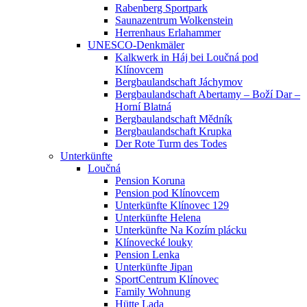
Rabenberg Sportpark
Saunazentrum Wolkenstein
Herrenhaus Erlahammer
UNESCO-Denkmäler
Kalkwerk in Háj bei Loučná pod
Klínovcem
Bergbaulandschaft Jáchymov
Bergbaulandschaft Abertamy – Boží Dar –
Horní Blatná
Bergbaulandschaft Mědník
Bergbaulandschaft Krupka
Der Rote Turm des Todes
Unterkünfte
Loučná
Pension Koruna
Pension pod Klínovcem
Unterkünfte Klínovec 129
Unterkünfte Helena
Unterkünfte Na Kozím plácku
Klínovecké louky
Pension Lenka
Unterkünfte Jipan
SportCentrum Klínovec
Family Wohnung
Hütte Lada