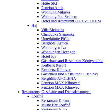
Hütte SKI
Penzion Anna
Wohnung Miluška
Wohnung Pod Svahem
Hotel und Restaurant POD VLEKEM
Háj
Villa Meluzina
Chaloupka Slaměnka
Unterkünfte Fičák
Berghotel Arnica
Wohnungen Iva
Wohnungen Hexagon
Hotel Joy
Gästehaus and Restaurant Königsmühle
Keilberg Resort
Rezidenz Klínovec
Gästehaus und Restaurant U Janičky
Berghütte APOLENA
Penzion MAX Klínovec'
Penzion MAX Klínovec
Restaurants, Geschäfte und Dienstleistungen
Loučná
Restaurant Koruna
Music Bar Loučná
Restaurant Anna