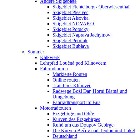
Andere Skigebiete
Skigebiet Fichtelberg - Oberwiesenthal
Skigebiet Plesivec
Skigebiet Alsovka
Skigebiet NOVAKO
Skigebiet Potucky
Skigebiet Naprava Jachymov
Skigebiet Pernink
Skigebiet Bublava
Sommer
Kalkwerk
Lehrpfad Loučná pod Klínovcem
Fahrradtouren
Markierte Routen
Online routen
Trail Park Klínovec
Radwege Boží Dar, Horní Blatná und
Umgebung
Fahrradtransport im Bus
Motorradtouren
Erzgebirge und Ohře
Kurven des Erzgebirges
Rund um das Doupov Gebirge
Die Kurven Bečov nad Teplou und Loket
Deutschland