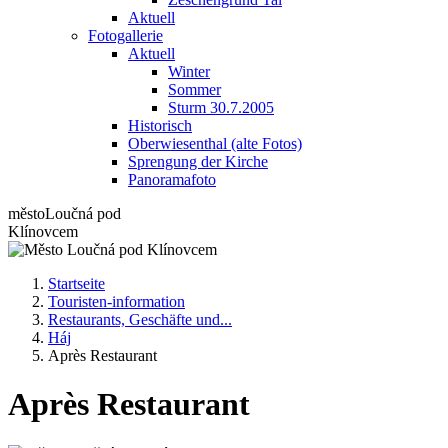
Aktuell
Fotogallerie
Aktuell
Winter
Sommer
Sturm 30.7.2005
Historisch
Oberwiesenthal (alte Fotos)
Sprengung der Kirche
Panoramafoto
město
Loučná pod
Klínovcem
Startseite
Touristen-information
Restaurants, Geschäfte und...
Háj
Après Restaurant
Après Restaurant