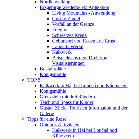
Nordic walking
Erzgebirge wiederbelebt Aplikation
Living Mountains - Anwendung
Gustav Zindel
Vorfall an der Grenze
Friedhof
Schwarzes Kreuz
Geburtsort von Rosemarie Ernst
Landarts Werke
Kalkwerk
Beispiele aus dem Dreh von
Visualisierungen
Busfahrpläne
Königsmühle
TOP 5
Kalkwerk in Háj bei Loučná pod Klínovcem
Königsmühle
Grenzstein mit drei Rändern
Teich und Spass für Kinder
Gustav Zindel Touristen Information und der
Galerie
Tipps für eine Reise
Outdoor-Aktivitäten
Kalkwerk in Háj bei Loučná pod
Klínovcem