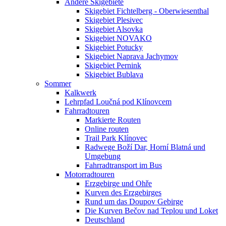
Andere Skigebiete
Skigebiet Fichtelberg - Oberwiesenthal
Skigebiet Plesivec
Skigebiet Alsovka
Skigebiet NOVAKO
Skigebiet Potucky
Skigebiet Naprava Jachymov
Skigebiet Pernink
Skigebiet Bublava
Sommer
Kalkwerk
Lehrpfad Loučná pod Klínovcem
Fahrradtouren
Markierte Routen
Online routen
Trail Park Klínovec
Radwege Boží Dar, Horní Blatná und
Umgebung
Fahrradtransport im Bus
Motorradtouren
Erzgebirge und Ohře
Kurven des Erzgebirges
Rund um das Doupov Gebirge
Die Kurven Bečov nad Teplou und Loket
Deutschland