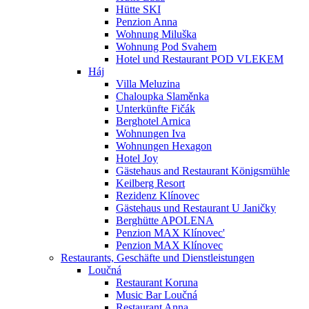
Hütte SKI
Penzion Anna
Wohnung Miluška
Wohnung Pod Svahem
Hotel und Restaurant POD VLEKEM
Háj
Villa Meluzina
Chaloupka Slaměnka
Unterkünfte Fičák
Berghotel Arnica
Wohnungen Iva
Wohnungen Hexagon
Hotel Joy
Gästehaus and Restaurant Königsmühle
Keilberg Resort
Rezidenz Klínovec
Gästehaus und Restaurant U Janičky
Berghütte APOLENA
Penzion MAX Klínovec'
Penzion MAX Klínovec
Restaurants, Geschäfte und Dienstleistungen
Loučná
Restaurant Koruna
Music Bar Loučná
Restaurant Anna