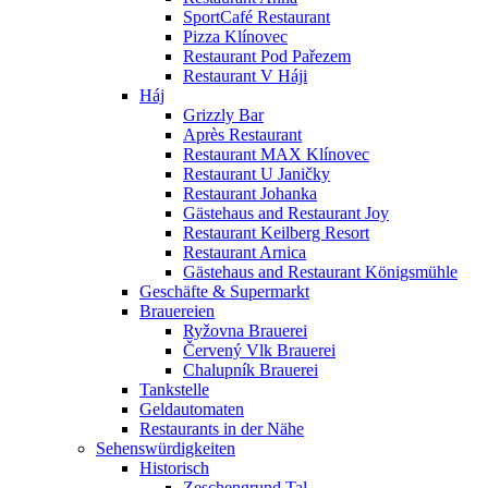
SportCafé Restaurant
Pizza Klínovec
Restaurant Pod Pařezem
Restaurant V Háji
Háj
Grizzly Bar
Après Restaurant
Restaurant MAX Klínovec
Restaurant U Janičky
Restaurant Johanka
Gästehaus and Restaurant Joy
Restaurant Keilberg Resort
Restaurant Arnica
Gästehaus and Restaurant Königsmühle
Geschäfte & Supermarkt
Brauereien
Ryžovna Brauerei
Červený Vlk Brauerei
Chalupník Brauerei
Tankstelle
Geldautomaten
Restaurants in der Nähe
Sehenswürdigkeiten
Historisch
Zeschengrund Tal