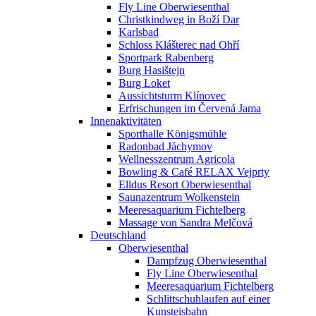
Fly Line Oberwiesenthal
Christkindweg in Boží Dar
Karlsbad
Schloss Klášterec nad Ohří
Sportpark Rabenberg
Burg Hasištejn
Burg Loket
Aussichtsturm Klínovec
Erfrischungen im Červená Jama
Innenaktivitäten
Sporthalle Königsmühle
Radonbad Jáchymov
Wellnesszentrum Agricola
Bowling & Café RELAX Vejprty
Elldus Resort Oberwiesenthal
Saunazentrum Wolkenstein
Meeresaquarium Fichtelberg
Massage von Sandra Melčová
Deutschland
Oberwiesenthal
Dampfzug Oberwiesenthal
Fly Line Oberwiesenthal
Meeresaquarium Fichtelberg
Schlittschuhlaufen auf einer
Kunsteisbahn