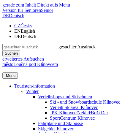
gerade zum Inhalt
Direkt aufs Menu
Version für Senioren
Senior
DE
Deutsch
CZ
Česky
EN
English
DE
Deutsch
gesuchter Ausdruck
Suchen
erweitertes Aufsuchen
město
Loučná pod Klínovcem
Menu
Touristen-information
Winter
Verleihshops und Skischulen
Ski - und Snowboardschule Klínovec
Verleih Skiareal Klínovec
JPK Klínovec⁄Neklid⁄Boží Dar
SportCentrum Klínovec
Fahrpläne und Skibusse
Skigebiet Klínovec