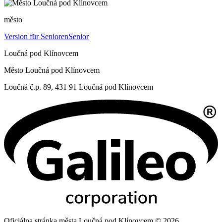
město
Version für Senioren
Senior
Loučná pod Klínovcem
Město Loučná pod Klínovcem
Loučná č.p. 89, 431 91 Loučná pod Klínovcem
Oficiálna stránka města Loučná pod Klínovcem © 2026