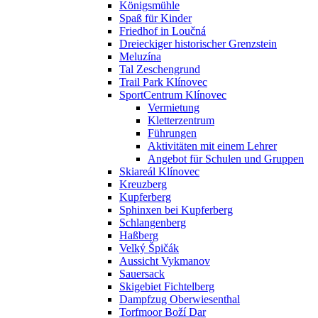
Königsmühle
Spaß für Kinder
Friedhof in Loučná
Dreieckiger historischer Grenzstein
Meluzína
Tal Zeschengrund
Trail Park Klínovec
SportCentrum Klínovec
Vermietung
Kletterzentrum
Führungen
Aktivitäten mit einem Lehrer
Angebot für Schulen und Gruppen
Skiareál Klínovec
Kreuzberg
Kupferberg
Sphinxen bei Kupferberg
Schlangenberg
Haßberg
Velký Špičák
Aussicht Vykmanov
Sauersack
Skigebiet Fichtelberg
Dampfzug Oberwiesenthal
Torfmoor Boží Dar