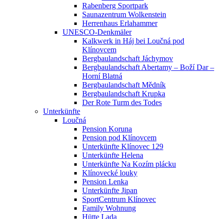
Rabenberg Sportpark
Saunazentrum Wolkenstein
Herrenhaus Erlahammer
UNESCO-Denkmäler
Kalkwerk in Háj bei Loučná pod
Klínovcem
Bergbaulandschaft Jáchymov
Bergbaulandschaft Abertamy – Boží Dar –
Horní Blatná
Bergbaulandschaft Mědník
Bergbaulandschaft Krupka
Der Rote Turm des Todes
Unterkünfte
Loučná
Pension Koruna
Pension pod Klínovcem
Unterkünfte Klínovec 129
Unterkünfte Helena
Unterkünfte Na Kozím plácku
Klínovecké louky
Pension Lenka
Unterkünfte Jipan
SportCentrum Klínovec
Family Wohnung
Hütte Lada