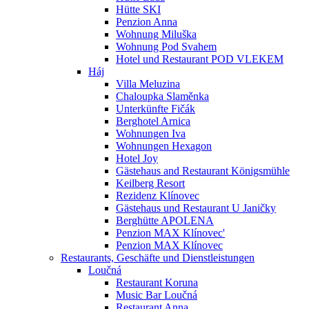
Hütte SKI
Penzion Anna
Wohnung Miluška
Wohnung Pod Svahem
Hotel und Restaurant POD VLEKEM
Háj
Villa Meluzina
Chaloupka Slaměnka
Unterkünfte Fičák
Berghotel Arnica
Wohnungen Iva
Wohnungen Hexagon
Hotel Joy
Gästehaus and Restaurant Königsmühle
Keilberg Resort
Rezidenz Klínovec
Gästehaus und Restaurant U Janičky
Berghütte APOLENA
Penzion MAX Klínovec'
Penzion MAX Klínovec
Restaurants, Geschäfte und Dienstleistungen
Loučná
Restaurant Koruna
Music Bar Loučná
Restaurant Anna