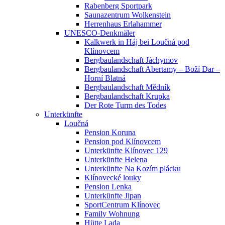
Rabenberg Sportpark
Saunazentrum Wolkenstein
Herrenhaus Erlahammer
UNESCO-Denkmäler
Kalkwerk in Háj bei Loučná pod
Klínovcem
Bergbaulandschaft Jáchymov
Bergbaulandschaft Abertamy – Boží Dar –
Horní Blatná
Bergbaulandschaft Mědník
Bergbaulandschaft Krupka
Der Rote Turm des Todes
Unterkünfte
Loučná
Pension Koruna
Pension pod Klínovcem
Unterkünfte Klínovec 129
Unterkünfte Helena
Unterkünfte Na Kozím plácku
Klínovecké louky
Pension Lenka
Unterkünfte Jipan
SportCentrum Klínovec
Family Wohnung
Hütte Lada