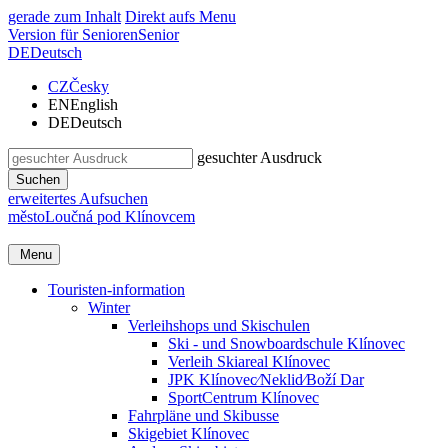
gerade zum Inhalt
Direkt aufs Menu
Version für Senioren
Senior
DE
Deutsch
CZ
Česky
EN
English
DE
Deutsch
gesuchter Ausdruck
Suchen
erweitertes Aufsuchen
město
Loučná pod Klínovcem
Menu
Touristen-information
Winter
Verleihshops und Skischulen
Ski - und Snowboardschule Klínovec
Verleih Skiareal Klínovec
JPK Klínovec⁄Neklid⁄Boží Dar
SportCentrum Klínovec
Fahrpläne und Skibusse
Skigebiet Klínovec