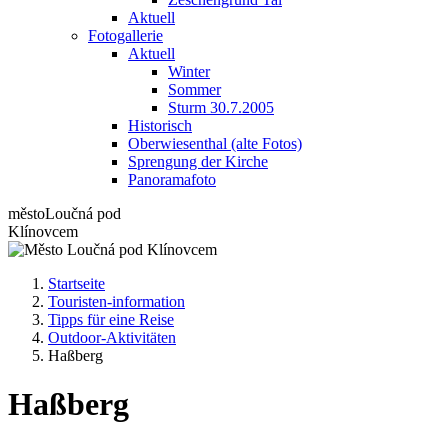
Aktuell
Fotogallerie
Aktuell
Winter
Sommer
Sturm 30.7.2005
Historisch
Oberwiesenthal (alte Fotos)
Sprengung der Kirche
Panoramafoto
město
Loučná pod
Klínovcem
Startseite
Touristen-information
Tipps für eine Reise
Outdoor-Aktivitäten
Haßberg
Haßberg