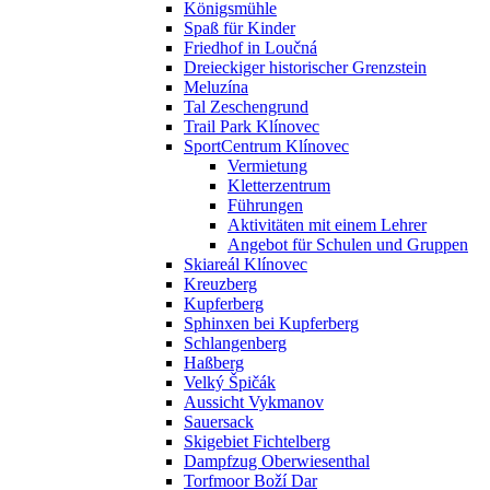
Königsmühle
Spaß für Kinder
Friedhof in Loučná
Dreieckiger historischer Grenzstein
Meluzína
Tal Zeschengrund
Trail Park Klínovec
SportCentrum Klínovec
Vermietung
Kletterzentrum
Führungen
Aktivitäten mit einem Lehrer
Angebot für Schulen und Gruppen
Skiareál Klínovec
Kreuzberg
Kupferberg
Sphinxen bei Kupferberg
Schlangenberg
Haßberg
Velký Špičák
Aussicht Vykmanov
Sauersack
Skigebiet Fichtelberg
Dampfzug Oberwiesenthal
Torfmoor Boží Dar