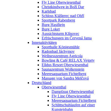
Fly Line Oberwiesenthal
Christkindweg in Boží Dar
Karlsbad
Schloss Klášterec nad Ohří
Sportpark Rabenberg
Burg Hasištejn
Burg Loket
Aussichtsturm Klínovec
Erfrischungen im Červená Jama
Innenaktivitäten
Sporthalle Königsmühle
Radonbad Jáchymov
Wellnesszentrum Agricola
Bowling & Café RELAX Vejprty
Elldus Resort Oberwiesenthal
Saunazentrum Wolkenstein
Meeresaquarium Fichtelberg
Massage von Sandra Melčová
Deutschland
Oberwiesenthal
Dampfzug Oberwiesenthal
Fly Line Oberwiesenthal
Meeresaquarium Fichtelberg
Schlittschuhlaufen auf einer
Kunsteisbahn