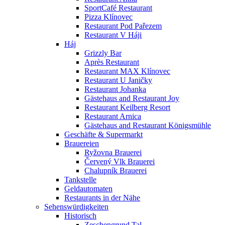
SportCafé Restaurant
Pizza Klínovec
Restaurant Pod Pařezem
Restaurant V Háji
Háj
Grizzly Bar
Après Restaurant
Restaurant MAX Klínovec
Restaurant U Janičky
Restaurant Johanka
Gästehaus and Restaurant Joy
Restaurant Keilberg Resort
Restaurant Arnica
Gästehaus and Restaurant Königsmühle
Geschäfte & Supermarkt
Brauereien
Ryžovna Brauerei
Červený Vlk Brauerei
Chalupník Brauerei
Tankstelle
Geldautomaten
Restaurants in der Nähe
Sehenswürdigkeiten
Historisch
Zeschengrund Tal