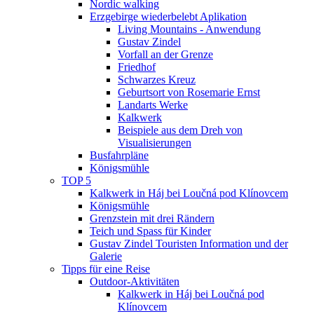
Nordic walking
Erzgebirge wiederbelebt Aplikation
Living Mountains - Anwendung
Gustav Zindel
Vorfall an der Grenze
Friedhof
Schwarzes Kreuz
Geburtsort von Rosemarie Ernst
Landarts Werke
Kalkwerk
Beispiele aus dem Dreh von
Visualisierungen
Busfahrpläne
Königsmühle
TOP 5
Kalkwerk in Háj bei Loučná pod Klínovcem
Königsmühle
Grenzstein mit drei Rändern
Teich und Spass für Kinder
Gustav Zindel Touristen Information und der
Galerie
Tipps für eine Reise
Outdoor-Aktivitäten
Kalkwerk in Háj bei Loučná pod
Klínovcem