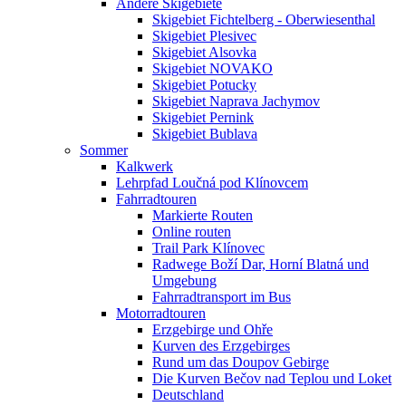
Andere Skigebiete
Skigebiet Fichtelberg - Oberwiesenthal
Skigebiet Plesivec
Skigebiet Alsovka
Skigebiet NOVAKO
Skigebiet Potucky
Skigebiet Naprava Jachymov
Skigebiet Pernink
Skigebiet Bublava
Sommer
Kalkwerk
Lehrpfad Loučná pod Klínovcem
Fahrradtouren
Markierte Routen
Online routen
Trail Park Klínovec
Radwege Boží Dar, Horní Blatná und
Umgebung
Fahrradtransport im Bus
Motorradtouren
Erzgebirge und Ohře
Kurven des Erzgebirges
Rund um das Doupov Gebirge
Die Kurven Bečov nad Teplou und Loket
Deutschland