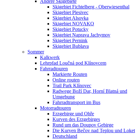
Andere Skigebiete
Skigebiet Fichtelberg - Oberwiesenthal
Skigebiet Plesivec
Skigebiet Alsovka
Skigebiet NOVAKO
Skigebiet Potucky
Skigebiet Naprava Jachymov
Skigebiet Pernink
Skigebiet Bublava
Sommer
Kalkwerk
Lehrpfad Loučná pod Klínovcem
Fahrradtouren
Markierte Routen
Online routen
Trail Park Klínovec
Radwege Boží Dar, Horní Blatná und
Umgebung
Fahrradtransport im Bus
Motorradtouren
Erzgebirge und Ohře
Kurven des Erzgebirges
Rund um das Doupov Gebirge
Die Kurven Bečov nad Teplou und Loket
Deutschland