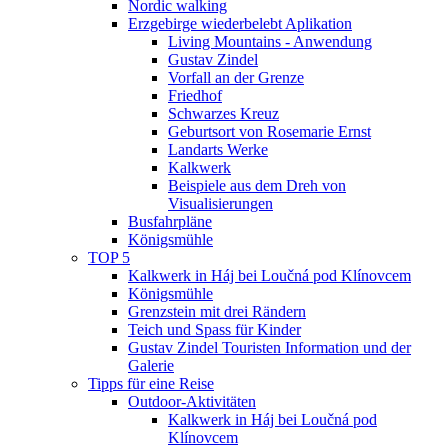
Nordic walking
Erzgebirge wiederbelebt Aplikation
Living Mountains - Anwendung
Gustav Zindel
Vorfall an der Grenze
Friedhof
Schwarzes Kreuz
Geburtsort von Rosemarie Ernst
Landarts Werke
Kalkwerk
Beispiele aus dem Dreh von
Visualisierungen
Busfahrpläne
Königsmühle
TOP 5
Kalkwerk in Háj bei Loučná pod Klínovcem
Königsmühle
Grenzstein mit drei Rändern
Teich und Spass für Kinder
Gustav Zindel Touristen Information und der
Galerie
Tipps für eine Reise
Outdoor-Aktivitäten
Kalkwerk in Háj bei Loučná pod
Klínovcem