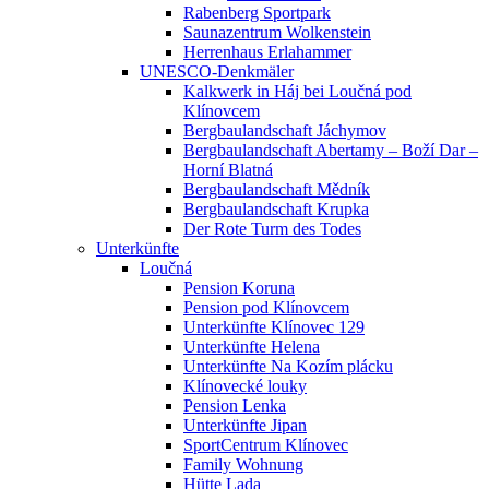
Rabenberg Sportpark
Saunazentrum Wolkenstein
Herrenhaus Erlahammer
UNESCO-Denkmäler
Kalkwerk in Háj bei Loučná pod
Klínovcem
Bergbaulandschaft Jáchymov
Bergbaulandschaft Abertamy – Boží Dar –
Horní Blatná
Bergbaulandschaft Mědník
Bergbaulandschaft Krupka
Der Rote Turm des Todes
Unterkünfte
Loučná
Pension Koruna
Pension pod Klínovcem
Unterkünfte Klínovec 129
Unterkünfte Helena
Unterkünfte Na Kozím plácku
Klínovecké louky
Pension Lenka
Unterkünfte Jipan
SportCentrum Klínovec
Family Wohnung
Hütte Lada