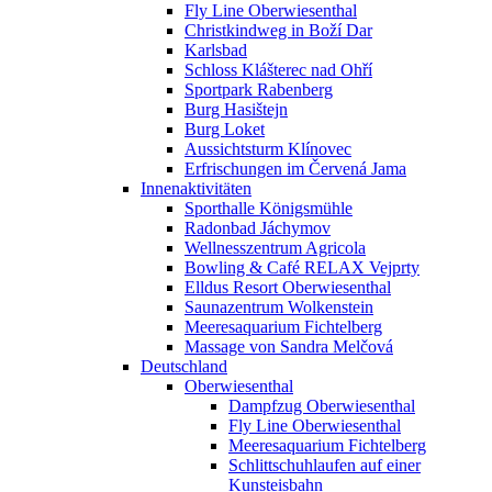
Fly Line Oberwiesenthal
Christkindweg in Boží Dar
Karlsbad
Schloss Klášterec nad Ohří
Sportpark Rabenberg
Burg Hasištejn
Burg Loket
Aussichtsturm Klínovec
Erfrischungen im Červená Jama
Innenaktivitäten
Sporthalle Königsmühle
Radonbad Jáchymov
Wellnesszentrum Agricola
Bowling & Café RELAX Vejprty
Elldus Resort Oberwiesenthal
Saunazentrum Wolkenstein
Meeresaquarium Fichtelberg
Massage von Sandra Melčová
Deutschland
Oberwiesenthal
Dampfzug Oberwiesenthal
Fly Line Oberwiesenthal
Meeresaquarium Fichtelberg
Schlittschuhlaufen auf einer
Kunsteisbahn