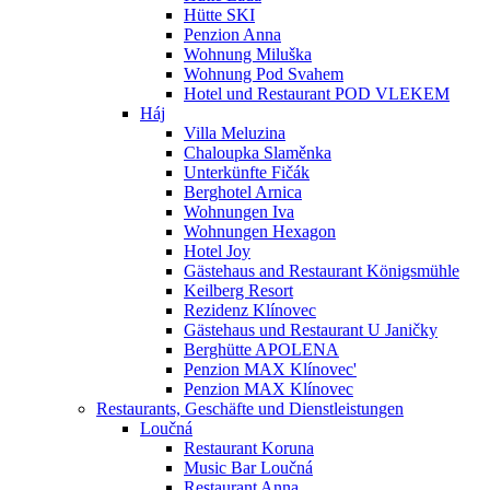
Hütte SKI
Penzion Anna
Wohnung Miluška
Wohnung Pod Svahem
Hotel und Restaurant POD VLEKEM
Háj
Villa Meluzina
Chaloupka Slaměnka
Unterkünfte Fičák
Berghotel Arnica
Wohnungen Iva
Wohnungen Hexagon
Hotel Joy
Gästehaus and Restaurant Königsmühle
Keilberg Resort
Rezidenz Klínovec
Gästehaus und Restaurant U Janičky
Berghütte APOLENA
Penzion MAX Klínovec'
Penzion MAX Klínovec
Restaurants, Geschäfte und Dienstleistungen
Loučná
Restaurant Koruna
Music Bar Loučná
Restaurant Anna