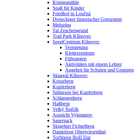
Königsmühle
Spaß für Kinder
Friedhof in Loučná
Dreieckiger historischer Grenzstein
Meluzína
Tal Zeschengrund
Trail Park Klínovec
SportCentrum Klínovec
Vermietung
Kletterzentrum
Führungen
Aktivitäten mit einem Lehrer
Angebot für Schulen und Gruppen
Skiareál Klínovec
Kreuzberg
Kupferberg
Sphinxen bei Kupferberg
Schlangenberg
Haßberg
Velký Špičák
Aussicht Vykmanov
Sauersack
Skigebiet Fichtelberg
Dampfzug Oberwiesenthal
Torfmoor Boží Dar