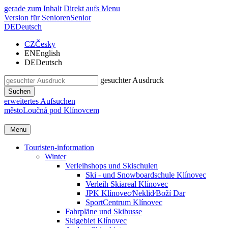
gerade zum Inhalt
Direkt aufs Menu
Version für Senioren
Senior
DE
Deutsch
CZ
Česky
EN
English
DE
Deutsch
gesuchter Ausdruck
Suchen
erweitertes Aufsuchen
město
Loučná pod Klínovcem
Menu
Touristen-information
Winter
Verleihshops und Skischulen
Ski - und Snowboardschule Klínovec
Verleih Skiareal Klínovec
JPK Klínovec⁄Neklid⁄Boží Dar
SportCentrum Klínovec
Fahrpläne und Skibusse
Skigebiet Klínovec