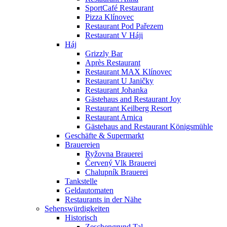
SportCafé Restaurant
Pizza Klínovec
Restaurant Pod Pařezem
Restaurant V Háji
Háj
Grizzly Bar
Après Restaurant
Restaurant MAX Klínovec
Restaurant U Janičky
Restaurant Johanka
Gästehaus and Restaurant Joy
Restaurant Keilberg Resort
Restaurant Arnica
Gästehaus and Restaurant Königsmühle
Geschäfte & Supermarkt
Brauereien
Ryžovna Brauerei
Červený Vlk Brauerei
Chalupník Brauerei
Tankstelle
Geldautomaten
Restaurants in der Nähe
Sehenswürdigkeiten
Historisch
Zeschengrund Tal