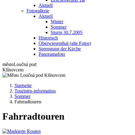
Aktuell
Fotogallerie
Aktuell
Winter
Sommer
Sturm 30.7.2005
Historisch
Oberwiesenthal (alte Fotos)
Sprengung der Kirche
Panoramafoto
město
Loučná pod
Klínovcem
Startseite
Touristen-information
Sommer
Fahrradtouren
Fahrradtouren