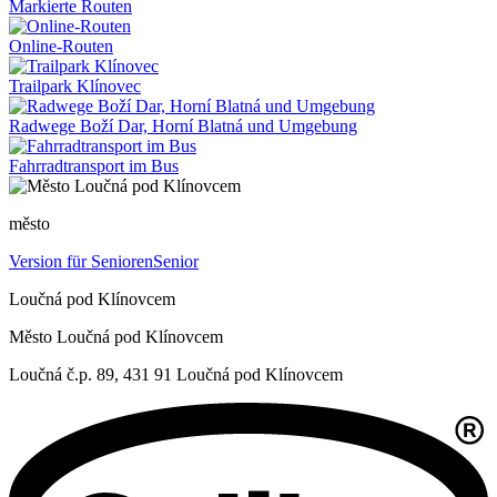
Markierte Routen
Online-Routen
Trailpark Klínovec
Radwege Boží Dar, Horní Blatná und Umgebung
Fahrradtransport im Bus
město
Version für Senioren
Senior
Loučná pod Klínovcem
Město Loučná pod Klínovcem
Loučná č.p. 89, 431 91 Loučná pod Klínovcem