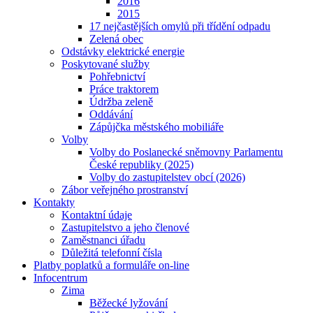
2016
2015
17 nejčastějších omylů při třídění odpadu
Zelená obec
Odstávky elektrické energie
Poskytované služby
Pohřebnictví
Práce traktorem
Údržba zeleně
Oddávání
Zápůjčka městského mobiliáře
Volby
Volby do Poslanecké sněmovny Parlamentu
České republiky (2025)
Volby do zastupitelstev obcí (2026)
Zábor veřejného prostranství
Kontakty
Kontaktní údaje
Zastupitelstvo a jeho členové
Zaměstnanci úřadu
Důležitá telefonní čísla
Platby poplatků a formuláře on-line
Infocentrum
Zima
Běžecké lyžování