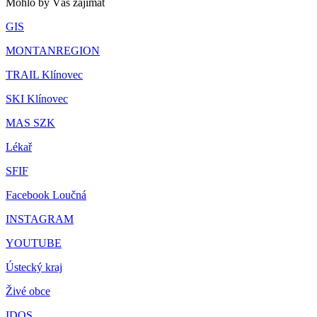
Mohlo by Vás zajímat
GIS
MONTANREGION
TRAIL Klínovec
SKI Klínovec
MAS SZK
Lékař
SFIF
Facebook Loučná
INSTAGRAM
YOUTUBE
Ústecký kraj
Živé obce
IDOS