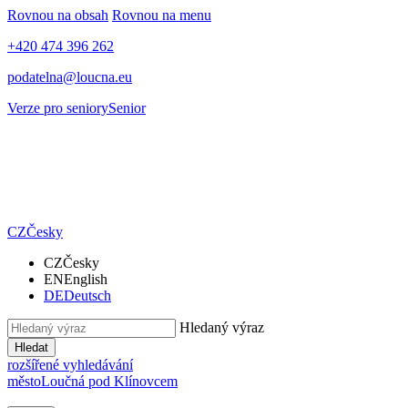
Rovnou na obsah
Rovnou na menu
+420 474 396 262
podatelna@loucna.eu
Verze pro seniory
Senior
CZ
Česky
CZ
Česky
EN
English
DE
Deutsch
Hledaný výraz
Hledat
rozšířené vyhledávání
město
Loučná pod Klínovcem