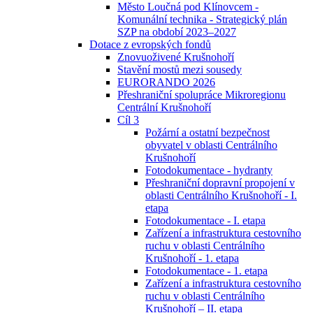
Město Loučná pod Klínovcem -
Komunální technika - Strategický plán
SZP na období 2023–2027
Dotace z evropských fondů
Znovuoživené Krušnohoří
Stavění mostů mezi sousedy
EURORANDO 2026
Přeshraniční spolupráce Mikroregionu
Centrální Krušnohoří
Cíl 3
Požární a ostatní bezpečnost
obyvatel v oblasti Centrálního
Krušnohoří
Fotodokumentace - hydranty
Přeshraniční dopravní propojení v
oblasti Centrálního Krušnohoří - I.
etapa
Fotodokumentace - I. etapa
Zařízení a infrastruktura cestovního
ruchu v oblasti Centrálního
Krušnohoří - 1. etapa
Fotodokumentace - 1. etapa
Zařízení a infrastruktura cestovního
ruchu v oblasti Centrálního
Krušnohoří – II. etapa