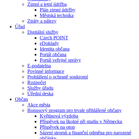
Zimní a letní údržba
Plán zimní údržby
Městská technika
Ztráty a nálezy
Úřad
Digitální služby
Czech POINT
eDoklady
Identita občana
Portál občana
Portál veřejné správy
E-podatelna
Povinné informace
Prohlášení o ochraně soukromí
Rozpočet
Služby úřadu
Úřední deska
Občan
Akce města
Bonusový program pro trvale přihlášené občany
Květinová výzdoba
Příspěvek na školné při studiu v Německu
Příspěvek na otop
Sázení stromů a finanční odměna pro narozené
občánky