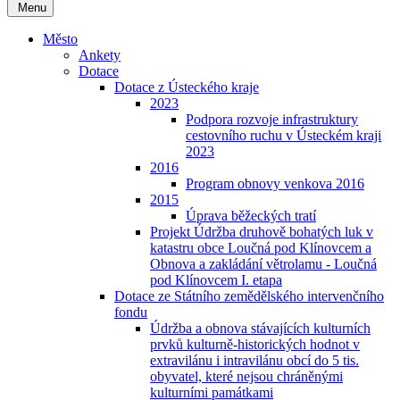
Menu
Město
Ankety
Dotace
Dotace z Ústeckého kraje
2023
Podpora rozvoje infrastruktury
cestovního ruchu v Ústeckém kraji
2023
2016
Program obnovy venkova 2016
2015
Úprava běžeckých tratí
Projekt Údržba druhově bohatých luk v
katastru obce Loučná pod Klínovcem a
Obnova a zakládání větrolamu - Loučná
pod Klínovcem I. etapa
Dotace ze Státního zemědělského intervenčního
fondu
Údržba a obnova stávajících kulturních
prvků kulturně-historických hodnot v
extravilánu i intravilánu obcí do 5 tis.
obyvatel, které nejsou chráněnými
kulturními památkami