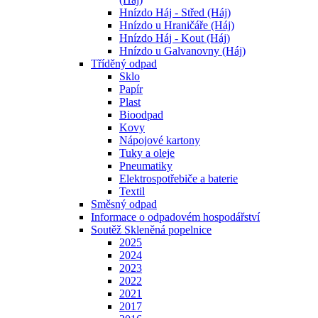
Hnízdo Háj - Střed (Háj)
Hnízdo u Hraničáře (Háj)
Hnízdo Háj - Kout (Háj)
Hnízdo u Galvanovny (Háj)
Tříděný odpad
Sklo
Papír
Plast
Bioodpad
Kovy
Nápojové kartony
Tuky a oleje
Pneumatiky
Elektrospotřebiče a baterie
Textil
Směsný odpad
Informace o odpadovém hospodářství
Soutěž Skleněná popelnice
2025
2024
2023
2022
2021
2017