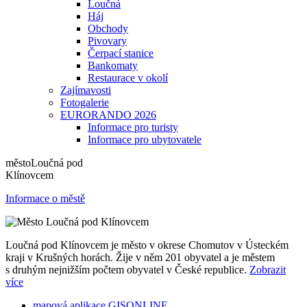
Loučná
Háj
Obchody
Pivovary
Čerpací stanice
Bankomaty
Restaurace v okolí
Zajímavosti
Fotogalerie
EURORANDO 2026
Informace pro turisty
Informace pro ubytovatele
město
Loučná pod
Klínovcem
Informace o městě
Loučná pod Klínovcem je město v okrese Chomutov v Ústeckém
kraji v Krušných horách. Žije v něm 201 obyvatel a je městem
s druhým nejnižším počtem obyvatel v České republice.
Zobrazit
více
mapová aplikace GISONLINE