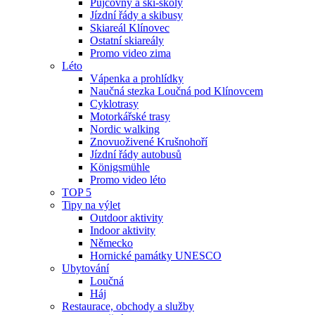
Půjčovny a ski-školy
Jízdní řády a skibusy
Skiareál Klínovec
Ostatní skiareály
Promo video zima
Léto
Vápenka a prohlídky
Naučná stezka Loučná pod Klínovcem
Cyklotrasy
Motorkářské trasy
Nordic walking
Znovuoživené Krušnohoří
Jízdní řády autobusů
Königsmühle
Promo video léto
TOP 5
Tipy na výlet
Outdoor aktivity
Indoor aktivity
Německo
Hornické památky UNESCO
Ubytování
Loučná
Háj
Restaurace, obchody a služby