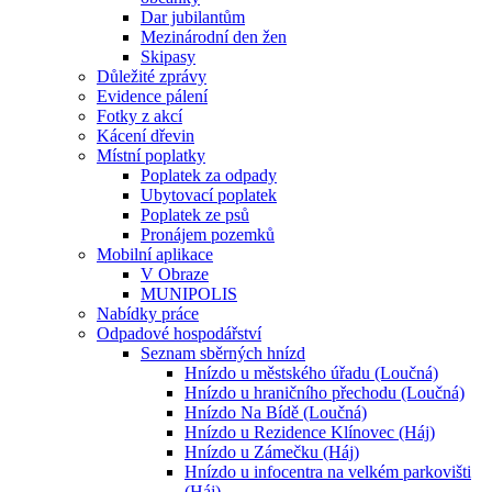
Dar jubilantům
Mezinárodní den žen
Skipasy
Důležité zprávy
Evidence pálení
Fotky z akcí
Kácení dřevin
Místní poplatky
Poplatek za odpady
Ubytovací poplatek
Poplatek ze psů
Pronájem pozemků
Mobilní aplikace
V Obraze
MUNIPOLIS
Nabídky práce
Odpadové hospodářství
Seznam sběrných hnízd
Hnízdo u městského úřadu (Loučná)
Hnízdo u hraničního přechodu (Loučná)
Hnízdo Na Bídě (Loučná)
Hnízdo u Rezidence Klínovec (Háj)
Hnízdo u Zámečku (Háj)
Hnízdo u infocentra na velkém parkovišti
(Háj)