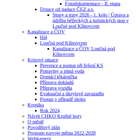
Fotodokumentace - II. etapa
Dotace od nadace ČEZ a.s.
Stopy a trasy 2026 - 1. kolo | Úprava a
údržba běžeckých a turistických stop v
Loučné pod Klínovcem
Kanalizace a ČOV
Háj
Loučná pod Klínovcem
Kanalizace a ČOV Loučná pod
Klínovcem
Krizové situace
Prevence a postup při řešení KS
Potraviny a pitná voda
Domácí lékárnička
Příprava dokladů
Příprava vozidla
Evakuační a úkrytové zavazadlo
Postup v případě útoku
Kronika
Rok 2024
Návrh CHKO Krušné hory
O městě
Povodňový plán
Program rozvoje města 2022-2028
Webkamery