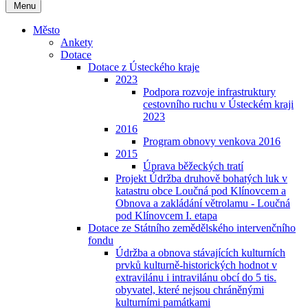
Menu
Město
Ankety
Dotace
Dotace z Ústeckého kraje
2023
Podpora rozvoje infrastruktury
cestovního ruchu v Ústeckém kraji
2023
2016
Program obnovy venkova 2016
2015
Úprava běžeckých tratí
Projekt Údržba druhově bohatých luk v
katastru obce Loučná pod Klínovcem a
Obnova a zakládání větrolamu - Loučná
pod Klínovcem I. etapa
Dotace ze Státního zemědělského intervenčního
fondu
Údržba a obnova stávajících kulturních
prvků kulturně-historických hodnot v
extravilánu i intravilánu obcí do 5 tis.
obyvatel, které nejsou chráněnými
kulturními památkami