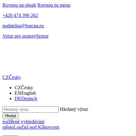
Rovnou na obsah
Rovnou na menu
+420 474 396 262
podatelna@loucna.eu
Verze pro seniory
Senior
CZ
Česky
CZ
Česky
EN
English
DE
Deutsch
Hledaný výraz
Hledat
rozšířené vyhledávání
město
Loučná pod Klínovcem