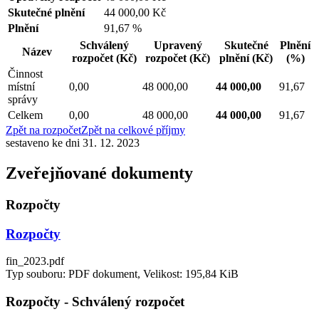
Skutečné plnění
44 000,00 Kč
Plnění
91,67 %
Schválený
Upravený
Skutečné
Plnění
Název
rozpočet
(Kč)
rozpočet
(Kč)
plnění
(Kč)
(%)
Činnost
místní
0,00
48 000,00
44 000,00
91,67
správy
Celkem
0,00
48 000,00
44 000,00
91,67
Zpět na rozpočet
Zpět na celkové příjmy
sestaveno ke dni 31. 12. 2023
Zveřejňované dokumenty
Rozpočty
Rozpočty
fin_2023.pdf
Typ souboru: PDF dokument, Velikost: 195,84 KiB
Rozpočty - Schválený rozpočet