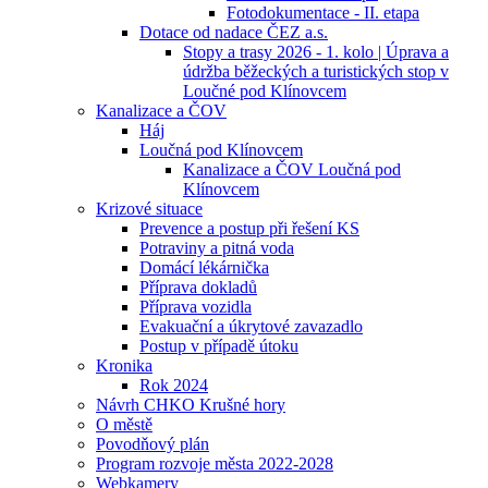
Fotodokumentace - II. etapa
Dotace od nadace ČEZ a.s.
Stopy a trasy 2026 - 1. kolo | Úprava a
údržba běžeckých a turistických stop v
Loučné pod Klínovcem
Kanalizace a ČOV
Háj
Loučná pod Klínovcem
Kanalizace a ČOV Loučná pod
Klínovcem
Krizové situace
Prevence a postup při řešení KS
Potraviny a pitná voda
Domácí lékárnička
Příprava dokladů
Příprava vozidla
Evakuační a úkrytové zavazadlo
Postup v případě útoku
Kronika
Rok 2024
Návrh CHKO Krušné hory
O městě
Povodňový plán
Program rozvoje města 2022-2028
Webkamery