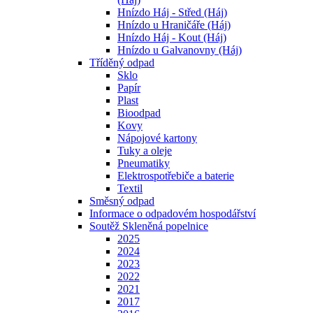
Hnízdo Háj - Střed (Háj)
Hnízdo u Hraničáře (Háj)
Hnízdo Háj - Kout (Háj)
Hnízdo u Galvanovny (Háj)
Tříděný odpad
Sklo
Papír
Plast
Bioodpad
Kovy
Nápojové kartony
Tuky a oleje
Pneumatiky
Elektrospotřebiče a baterie
Textil
Směsný odpad
Informace o odpadovém hospodářství
Soutěž Skleněná popelnice
2025
2024
2023
2022
2021
2017