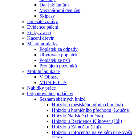
Dar jubilantům
Mezinárodní den žen
Skipasy
Důležité zprávy
Evidence pálení
Fotky z akcí
Kácení dřevin
Místní poplatky
Poplatek za odpady
Ubytovací poplatek
Poplatek ze psů
Pronájem pozemků
Mobilní aplikace
V Obraze
MUNIPOLIS
Nabídky práce
Odpadové hospodářství
Seznam sběrných hnízd
Hnízdo u městského úřadu (Loučná)
Hnízdo u hraničního přechodu (Loučná)
Hnízdo Na Bídě (Loučná)
Hnízdo u Rezidence Klínovec (Háj)
Hnízdo u Zámečku (Háj)
Hnízdo u infocentra na velkém parkovišti
(Háj)