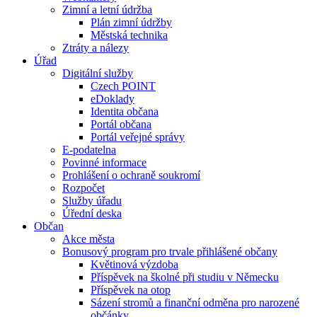
Zimní a letní údržba
Plán zimní údržby
Městská technika
Ztráty a nálezy
Úřad
Digitální služby
Czech POINT
eDoklady
Identita občana
Portál občana
Portál veřejné správy
E-podatelna
Povinné informace
Prohlášení o ochraně soukromí
Rozpočet
Služby úřadu
Úřední deska
Občan
Akce města
Bonusový program pro trvale přihlášené občany
Květinová výzdoba
Příspěvek na školné při studiu v Německu
Příspěvek na otop
Sázení stromů a finanční odměna pro narozené
občánky