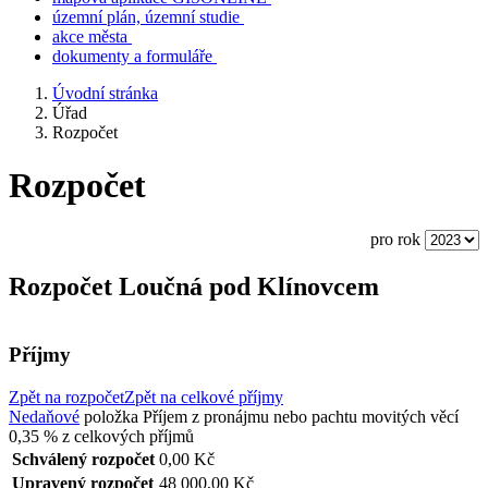
územní plán, územní studie
akce města
dokumenty a formuláře
Úvodní stránka
Úřad
Rozpočet
Rozpočet
pro rok
Rozpočet Loučná pod Klínovcem
Příjmy
Zpět na rozpočet
Zpět na celkové příjmy
Nedaňové
položka
Příjem z pronájmu nebo pachtu movitých věcí
0,35 %
z celkových příjmů
Schválený rozpočet
0,00 Kč
Upravený rozpočet
48 000,00 Kč