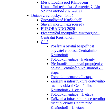
Město Loučná pod Klínovcem -
Komunální technika - Strategický plán
SZP na období 2023–2027
Dotace z evropských fondů
Znovuoživené Krušnohoří
Stavění mostů mezi sousedy
EURORANDO 2026
Přeshraniční spolupráce Mikroregionu
Centrální Krušnohoří
Cíl 3
Požární a ostatní bezpečnost
obyvatel v oblasti Centrálního
Krušnohoří
Fotodokumentace - hydranty
Přeshraniční dopravní propojení v
oblasti Centrálního Krušnohoří - I.
etapa
Fotodokumentace - I. etapa
Zařízení a infrastruktura cestovního
ruchu v oblasti Centrálního
Krušnohoří - 1. etapa
Fotodokumentace - 1. etapa
Zařízení a infrastruktura cestovního
ruchu v oblasti Centrálního
Krušnohoří – II. etapa