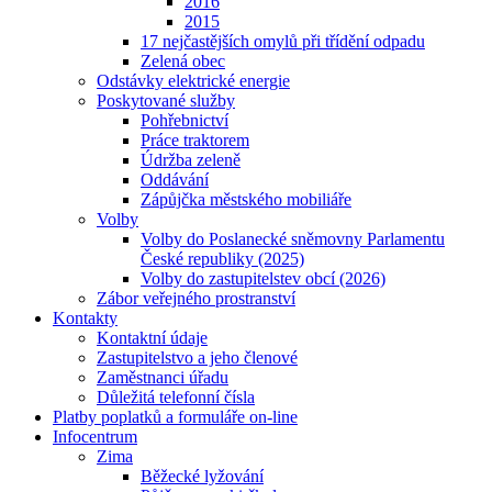
2016
2015
17 nejčastějších omylů při třídění odpadu
Zelená obec
Odstávky elektrické energie
Poskytované služby
Pohřebnictví
Práce traktorem
Údržba zeleně
Oddávání
Zápůjčka městského mobiliáře
Volby
Volby do Poslanecké sněmovny Parlamentu
České republiky (2025)
Volby do zastupitelstev obcí (2026)
Zábor veřejného prostranství
Kontakty
Kontaktní údaje
Zastupitelstvo a jeho členové
Zaměstnanci úřadu
Důležitá telefonní čísla
Platby poplatků a formuláře on-line
Infocentrum
Zima
Běžecké lyžování