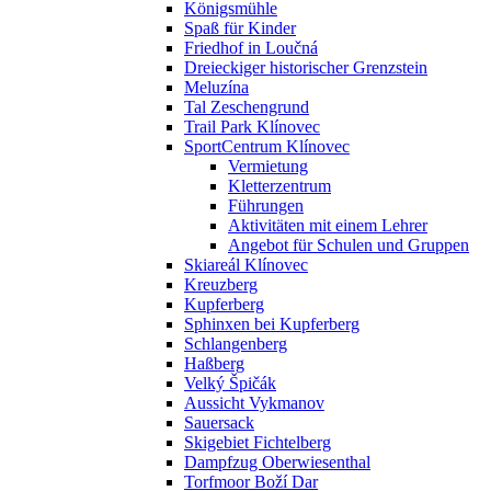
Königsmühle
Spaß für Kinder
Friedhof in Loučná
Dreieckiger historischer Grenzstein
Meluzína
Tal Zeschengrund
Trail Park Klínovec
SportCentrum Klínovec
Vermietung
Kletterzentrum
Führungen
Aktivitäten mit einem Lehrer
Angebot für Schulen und Gruppen
Skiareál Klínovec
Kreuzberg
Kupferberg
Sphinxen bei Kupferberg
Schlangenberg
Haßberg
Velký Špičák
Aussicht Vykmanov
Sauersack
Skigebiet Fichtelberg
Dampfzug Oberwiesenthal
Torfmoor Boží Dar