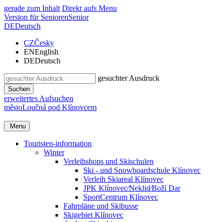
gerade zum Inhalt
Direkt aufs Menu
Version für Senioren
Senior
DE
Deutsch
CZ
Česky
EN
English
DE
Deutsch
gesuchter Ausdruck
Suchen
erweitertes Aufsuchen
město
Loučná pod Klínovcem
Menu
Touristen-information
Winter
Verleihshops und Skischulen
Ski - und Snowboardschule Klínovec
Verleih Skiareal Klínovec
JPK Klínovec⁄Neklid⁄Boží Dar
SportCentrum Klínovec
Fahrpläne und Skibusse
Skigebiet Klínovec