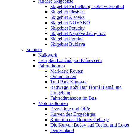
Andere Skigebiete
Skigebiet Fichtelberg - Oberwiesenthal
Skigebiet Plesivec
Skigebiet Alsovka
Skigebiet NOVAKO
Skigebiet Potucky
Skigebiet Naprava Jachymov
Skigebiet Pernink
Skigebiet Bublava
Sommer
Kalkwerk
Lehrpfad Loučná pod Klínovcem
Fahrradtouren
Markierte Routen
Online routen
Trail Park Klínovec
Radwege Boží Dar, Horní Blatná und
Umgebung
Fahrradtransport im Bus
Motorradtouren
Erzgebirge und Ohře
Kurven des Erzgebirges
Rund um das Doupov Gebirge
Die Kurven Bečov nad Teplou und Loket
Deutschland