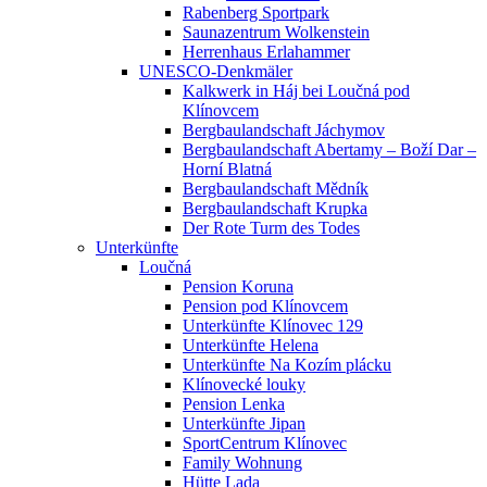
Rabenberg Sportpark
Saunazentrum Wolkenstein
Herrenhaus Erlahammer
UNESCO-Denkmäler
Kalkwerk in Háj bei Loučná pod
Klínovcem
Bergbaulandschaft Jáchymov
Bergbaulandschaft Abertamy – Boží Dar –
Horní Blatná
Bergbaulandschaft Mědník
Bergbaulandschaft Krupka
Der Rote Turm des Todes
Unterkünfte
Loučná
Pension Koruna
Pension pod Klínovcem
Unterkünfte Klínovec 129
Unterkünfte Helena
Unterkünfte Na Kozím plácku
Klínovecké louky
Pension Lenka
Unterkünfte Jipan
SportCentrum Klínovec
Family Wohnung
Hütte Lada