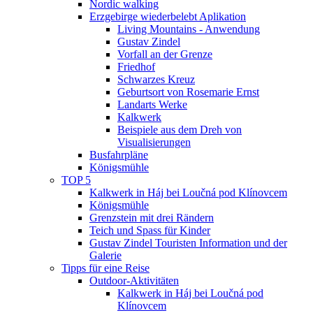
Nordic walking
Erzgebirge wiederbelebt Aplikation
Living Mountains - Anwendung
Gustav Zindel
Vorfall an der Grenze
Friedhof
Schwarzes Kreuz
Geburtsort von Rosemarie Ernst
Landarts Werke
Kalkwerk
Beispiele aus dem Dreh von
Visualisierungen
Busfahrpläne
Königsmühle
TOP 5
Kalkwerk in Háj bei Loučná pod Klínovcem
Königsmühle
Grenzstein mit drei Rändern
Teich und Spass für Kinder
Gustav Zindel Touristen Information und der
Galerie
Tipps für eine Reise
Outdoor-Aktivitäten
Kalkwerk in Háj bei Loučná pod
Klínovcem