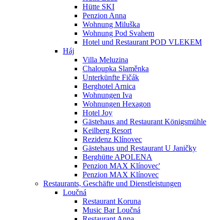
Hütte SKI
Penzion Anna
Wohnung Miluška
Wohnung Pod Svahem
Hotel und Restaurant POD VLEKEM
Háj
Villa Meluzina
Chaloupka Slaměnka
Unterkünfte Fičák
Berghotel Arnica
Wohnungen Iva
Wohnungen Hexagon
Hotel Joy
Gästehaus and Restaurant Königsmühle
Keilberg Resort
Rezidenz Klínovec
Gästehaus und Restaurant U Janičky
Berghütte APOLENA
Penzion MAX Klínovec'
Penzion MAX Klínovec
Restaurants, Geschäfte und Dienstleistungen
Loučná
Restaurant Koruna
Music Bar Loučná
Restaurant Anna