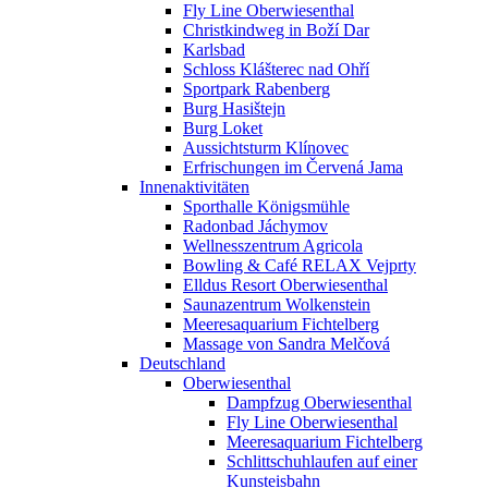
Fly Line Oberwiesenthal
Christkindweg in Boží Dar
Karlsbad
Schloss Klášterec nad Ohří
Sportpark Rabenberg
Burg Hasištejn
Burg Loket
Aussichtsturm Klínovec
Erfrischungen im Červená Jama
Innenaktivitäten
Sporthalle Königsmühle
Radonbad Jáchymov
Wellnesszentrum Agricola
Bowling & Café RELAX Vejprty
Elldus Resort Oberwiesenthal
Saunazentrum Wolkenstein
Meeresaquarium Fichtelberg
Massage von Sandra Melčová
Deutschland
Oberwiesenthal
Dampfzug Oberwiesenthal
Fly Line Oberwiesenthal
Meeresaquarium Fichtelberg
Schlittschuhlaufen auf einer
Kunsteisbahn