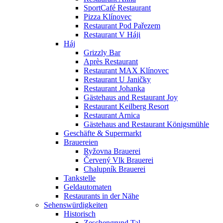
SportCafé Restaurant
Pizza Klínovec
Restaurant Pod Pařezem
Restaurant V Háji
Háj
Grizzly Bar
Après Restaurant
Restaurant MAX Klínovec
Restaurant U Janičky
Restaurant Johanka
Gästehaus and Restaurant Joy
Restaurant Keilberg Resort
Restaurant Arnica
Gästehaus and Restaurant Königsmühle
Geschäfte & Supermarkt
Brauereien
Ryžovna Brauerei
Červený Vlk Brauerei
Chalupník Brauerei
Tankstelle
Geldautomaten
Restaurants in der Nähe
Sehenswürdigkeiten
Historisch
Zeschengrund Tal