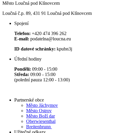
Město Loučná pod Klínovcem
Loučná č.p. 89, 431 91 Loučná pod Klínovcem
Spojení
Telefon:
+420 474 396 262
E-mail:
podatelna@loucna.eu
ID datové schránky:
kpubn3j
Úřední hodiny
Pondělí:
09:00 - 15:00
Středa:
09:00 - 15:00
(polední pauza 12:00 - 13:00)
Partnerské obce
Město Jáchymov
Město Ostrov
Město Boží dar
Oberwiesenthal
Breitenbrunn
Užitečné odkazy