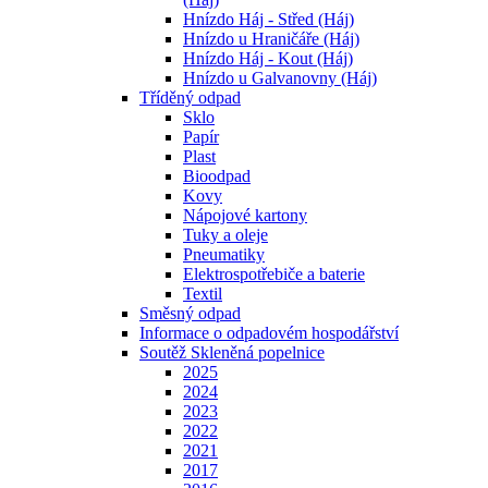
Hnízdo Háj - Střed (Háj)
Hnízdo u Hraničáře (Háj)
Hnízdo Háj - Kout (Háj)
Hnízdo u Galvanovny (Háj)
Tříděný odpad
Sklo
Papír
Plast
Bioodpad
Kovy
Nápojové kartony
Tuky a oleje
Pneumatiky
Elektrospotřebiče a baterie
Textil
Směsný odpad
Informace o odpadovém hospodářství
Soutěž Skleněná popelnice
2025
2024
2023
2022
2021
2017