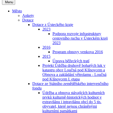
Menu
Město
Ankety
Dotace
Dotace z Ústeckého kraje
2023
Podpora rozvoje infrastruktury
cestovního ruchu v Ústeckém kraji
2023
2016
Program obnovy venkova 2016
2015
Úprava běžeckých tratí
Projekt Údržba druhově bohatých luk v
katastru obce Loučná pod Klínovcem a
Obnova a zakládání větrolamu - Loučná
pod Klínovcem I. etapa
Dotace ze Státního zemědělského intervenčního
fondu
Údržba a obnova stávajících kulturních
prvků kulturně-historických hodnot v
extravilánu i intravilánu obcí do 5 tis.
obyvatel, které nejsou chráněnými
kulturními památkami