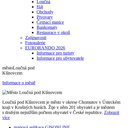
Loučná
Háj
Obchody
Pivovary
Čerpací stanice
Bankomaty
Restaurace v okolí
Zajímavosti
Fotogalerie
EURORANDO 2026
Informace pro turisty
Informace pro ubytovatele
město
Loučná pod
Klínovcem
Informace o městě
Loučná pod Klínovcem je město v okrese Chomutov v Ústeckém
kraji v Krušných horách. Žije v něm 201 obyvatel a je městem
s druhým nejnižším počtem obyvatel v České republice.
Zobrazit
více
mapová aplikace GISONLINE