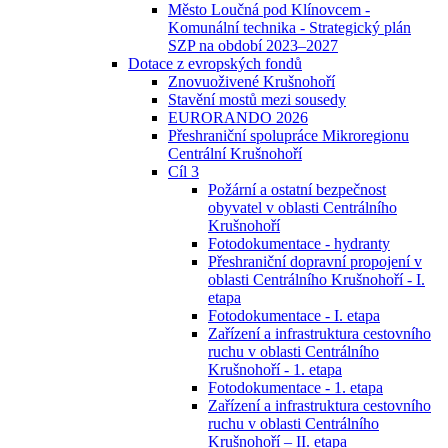
Město Loučná pod Klínovcem -
Komunální technika - Strategický plán
SZP na období 2023–2027
Dotace z evropských fondů
Znovuoživené Krušnohoří
Stavění mostů mezi sousedy
EURORANDO 2026
Přeshraniční spolupráce Mikroregionu
Centrální Krušnohoří
Cíl 3
Požární a ostatní bezpečnost
obyvatel v oblasti Centrálního
Krušnohoří
Fotodokumentace - hydranty
Přeshraniční dopravní propojení v
oblasti Centrálního Krušnohoří - I.
etapa
Fotodokumentace - I. etapa
Zařízení a infrastruktura cestovního
ruchu v oblasti Centrálního
Krušnohoří - 1. etapa
Fotodokumentace - 1. etapa
Zařízení a infrastruktura cestovního
ruchu v oblasti Centrálního
Krušnohoří – II. etapa