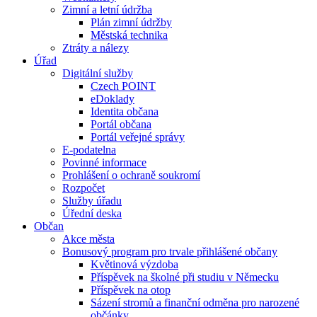
Zimní a letní údržba
Plán zimní údržby
Městská technika
Ztráty a nálezy
Úřad
Digitální služby
Czech POINT
eDoklady
Identita občana
Portál občana
Portál veřejné správy
E-podatelna
Povinné informace
Prohlášení o ochraně soukromí
Rozpočet
Služby úřadu
Úřední deska
Občan
Akce města
Bonusový program pro trvale přihlášené občany
Květinová výzdoba
Příspěvek na školné při studiu v Německu
Příspěvek na otop
Sázení stromů a finanční odměna pro narozené
občánky