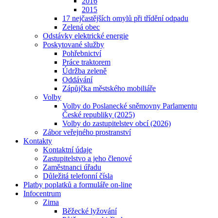
2016
2015
17 nejčastějších omylů při třídění odpadu
Zelená obec
Odstávky elektrické energie
Poskytované služby
Pohřebnictví
Práce traktorem
Údržba zeleně
Oddávání
Zápůjčka městského mobiliáře
Volby
Volby do Poslanecké sněmovny Parlamentu
České republiky (2025)
Volby do zastupitelstev obcí (2026)
Zábor veřejného prostranství
Kontakty
Kontaktní údaje
Zastupitelstvo a jeho členové
Zaměstnanci úřadu
Důležitá telefonní čísla
Platby poplatků a formuláře on-line
Infocentrum
Zima
Běžecké lyžování