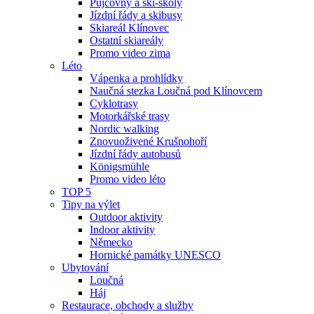
Půjčovny a ski-školy
Jízdní řády a skibusy
Skiareál Klínovec
Ostatní skiareály
Promo video zima
Léto
Vápenka a prohlídky
Naučná stezka Loučná pod Klínovcem
Cyklotrasy
Motorkářské trasy
Nordic walking
Znovuoživené Krušnohoří
Jízdní řády autobusů
Königsmühle
Promo video léto
TOP 5
Tipy na výlet
Outdoor aktivity
Indoor aktivity
Německo
Hornické památky UNESCO
Ubytování
Loučná
Háj
Restaurace, obchody a služby