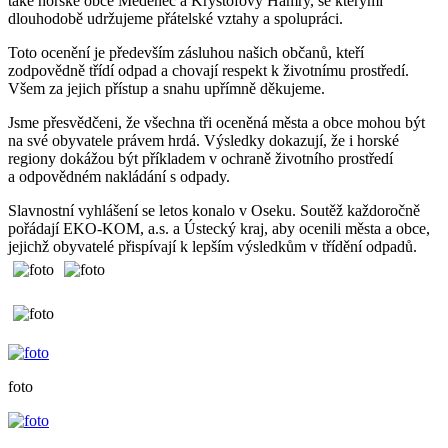
také horské obce
Měděnec a Kryštofovy Hamry, se kterými
dlouhodobě udržujeme přátelské vztahy a spolupráci.
Toto ocenění je především zásluhou našich občanů, kteří
zodpovědně třídí odpad a chovají respekt k životnímu prostředí.
Všem za jejich přístup a snahu upřímně děkujeme.
Jsme přesvědčeni, že všechna tři oceněná města a obce mohou být
na své obyvatele právem hrdá. Výsledky dokazují, že i horské
regiony dokážou být příkladem v ochraně životního prostředí
a odpovědném nakládání s odpady.
Slavnostní vyhlášení se letos konalo v
Oseku.
Soutěž každoročně
pořádají EKO-KOM, a.s. a Ústecký kraj, aby ocenili města a obce,
jejichž obyvatelé přispívají k lepším výsledkům v třídění odpadů.
foto