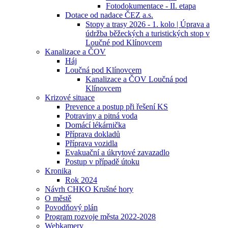
Fotodokumentace - II. etapa
Dotace od nadace ČEZ a.s.
Stopy a trasy 2026 - 1. kolo | Úprava a
údržba běžeckých a turistických stop v
Loučné pod Klínovcem
Kanalizace a ČOV
Háj
Loučná pod Klínovcem
Kanalizace a ČOV Loučná pod
Klínovcem
Krizové situace
Prevence a postup při řešení KS
Potraviny a pitná voda
Domácí lékárnička
Příprava dokladů
Příprava vozidla
Evakuační a úkrytové zavazadlo
Postup v případě útoku
Kronika
Rok 2024
Návrh CHKO Krušné hory
O městě
Povodňový plán
Program rozvoje města 2022-2028
Webkamery