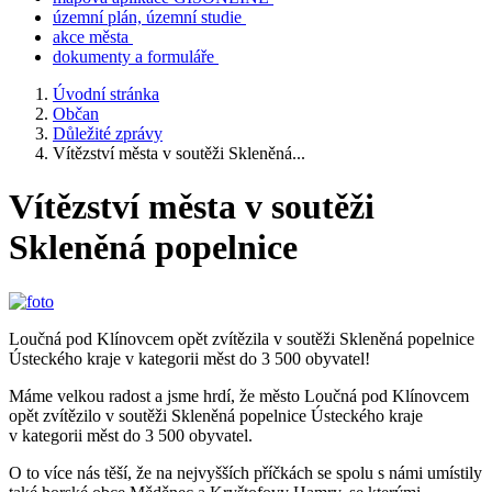
územní plán, územní studie
akce města
dokumenty a formuláře
Úvodní stránka
Občan
Důležité zprávy
Vítězství města v soutěži Skleněná...
Vítězství města v soutěži
Skleněná popelnice
Loučná pod Klínovcem opět zvítězila v soutěži Skleněná popelnice
Ústeckého kraje v kategorii měst do 3 500 obyvatel!
Máme velkou radost a jsme hrdí, že město Loučná pod Klínovcem
opět zvítězilo v soutěži Skleněná popelnice Ústeckého kraje
v kategorii měst do 3 500 obyvatel.
O to více nás těší, že na nejvyšších příčkách se spolu s námi umístily