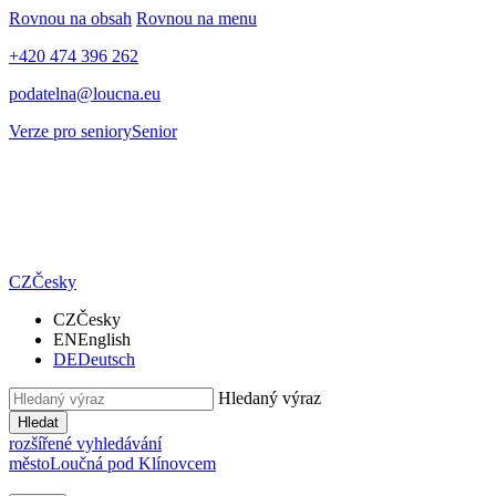
Rovnou na obsah
Rovnou na menu
+420 474 396 262
podatelna@loucna.eu
Verze pro seniory
Senior
CZ
Česky
CZ
Česky
EN
English
DE
Deutsch
Hledaný výraz
Hledat
rozšířené vyhledávání
město
Loučná pod Klínovcem