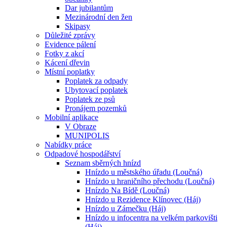
Dar jubilantům
Mezinárodní den žen
Skipasy
Důležité zprávy
Evidence pálení
Fotky z akcí
Kácení dřevin
Místní poplatky
Poplatek za odpady
Ubytovací poplatek
Poplatek ze psů
Pronájem pozemků
Mobilní aplikace
V Obraze
MUNIPOLIS
Nabídky práce
Odpadové hospodářství
Seznam sběrných hnízd
Hnízdo u městského úřadu (Loučná)
Hnízdo u hraničního přechodu (Loučná)
Hnízdo Na Bídě (Loučná)
Hnízdo u Rezidence Klínovec (Háj)
Hnízdo u Zámečku (Háj)
Hnízdo u infocentra na velkém parkovišti
(Háj)